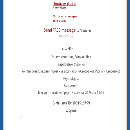
больше фото
view video
Отправить подарок
или цветы
Send FREE message
to YassiePie
YassiePie
24 лет женщина, Зодиак: Лев
Zaporozhye, Украина
Английский(Средний уровень), Украинский(Свободно), Русский(Свободно)
Psychologist
без детей
Был(а) в онлайне: Среда, 5 августа 2026 г. в 18:45
E-Mail или ID: 1001916799
Друзья:
...