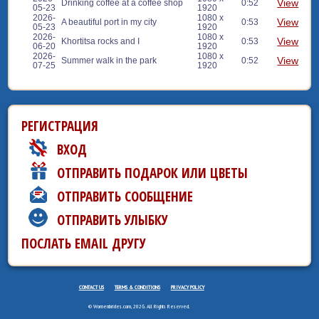
View
Drinking coffee at a coffee shop
0:52
05-23
1920
2026-
1080 x
View
A beautiful port in my city
0:53
05-23
1920
2026-
1080 x
View
Khortitsa rocks and I
0:53
06-20
1920
2026-
1080 x
View
Summer walk in the park
0:52
07-25
1920
РЕГИСТРАЦИЯ
ВХОД
ОТПРАВИТЬ ПОДАРОК ИЛИ ЦВЕТЫ
ОТПРАВИТЬ СООБЩЕНИЕ
ОТПРАВИТЬ УЛЫБКУ
ПОСЛАТЬ EMAIL ДРУГУ
CONTACT US
TERMS & CONDITIONS
PRIVACY POLICY
© Womenbrides.com, 2026. All Rights Reserved.