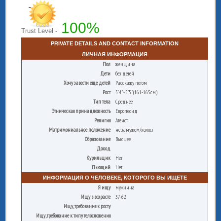
100%
Trust Level -
PRIVATE DETAILS AND CONTACT INFORMATION
ЛИЧНАЯ ИНФОРМАЦИЯ
Пол
женщина
Дети
без детей
Хочу завести еще детей
Расскажу потом
Рост
5'4" - 5'5" (161-165см)
Тип тела
Среднее
Этническая принадлежность
Европеоид
Религия
Атеист
Матримониальное положение
не замужем/холост
Образование
Высшее
Доход
Курильщик
Нет
Пьющий
Нет
ИНФОРМАЦИЯ О ЧЕЛОВЕКЕ, КОТОРОГО ВЫ ИЩЕТЕ
Я ищу
мужчина
Ищу в возрасте
37-62
Ищу, требования к росту
Ищу, требование к типу телосложения